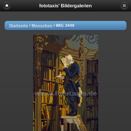
fototaxis' Bildergalerien
Startseite
/
Menschen
/
IMG 3449