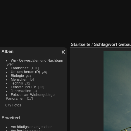
Startseite
/
Schlagwort
Gebä
Alben
Wir - Ostwestfalen und Nachbarn
434
Landschaft
101
Um uns herum (D)
41
Biologie
52
Menschen
5
Technik
56
Fenster und Tür
12
Jahreszeiten
2
Fotozeit am Wiehengebirge -
Panoramen
17
679 Fotos
Erweitert
Am häufigsten angesehen
Am besten bewertet